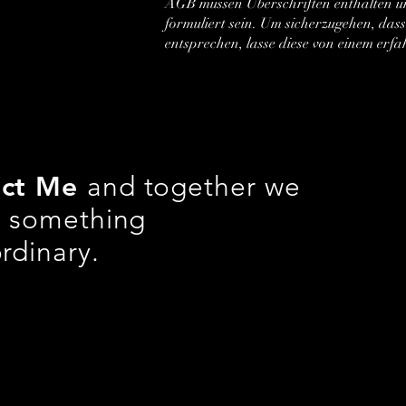
AGB müssen Überschriften enthalten u
formuliert sein. Um sicherzugehen, das
entsprechen, lasse diese von einem erf
act Me
and together we
e something
rdinary.
pictures.de
| +49 (0) 176/32034359
tz
Impressum
anie Joanne George. Erstellt mit
Wix.com